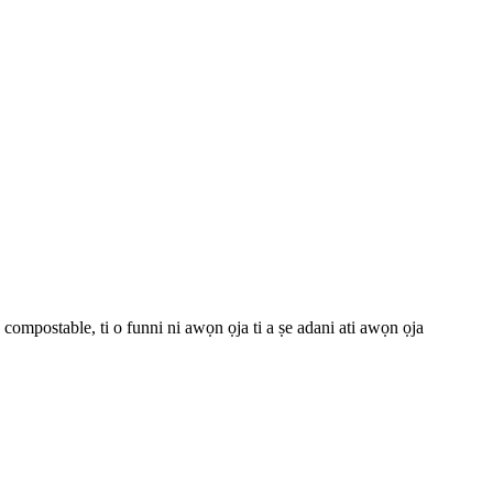
 compostable, ti o funni ni awọn ọja ti a ṣe adani ati awọn ọja