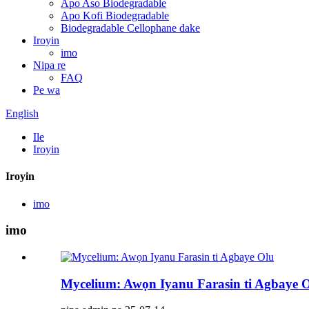
Apo Aso Biodegradable
Apo Kofi Biodegradable
Biodegradable Cellophane dake
Iroyin
imo
Nipa re
FAQ
Pe wa
English
Ile
Iroyin
Iroyin
imo
imo
Mycelium: Awọn Iyanu Farasin ti Agbaye 