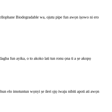
ellophane Biodegradable wa, ojutu pipe fun awọn iṣowo ni ero
ndagba fun ayika, o to akoko lati tun ronu ọna ti a ṣe akopọ
hun elo imotuntun wọnyi ṣe ileri ọjọ iwaju nibiti apoti ati awọn