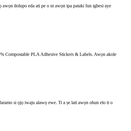
ọ awọn ilolupo eda ati pe o ni awọn ipa pataki fun igbesi aye
 100% Compostable PLA Adhesive Stickers & Labels. Awọn akole
aramo si ọjọ iwaju alawọ ewe. Ti a ṣe lati awọn ohun elo ti o