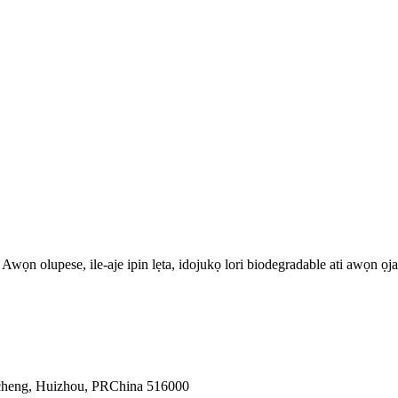
Awọn olupese, ile-aje ipin lẹta, idojukọ lori biodegradable ati awọn ọja
uicheng, Huizhou, PRChina 516000