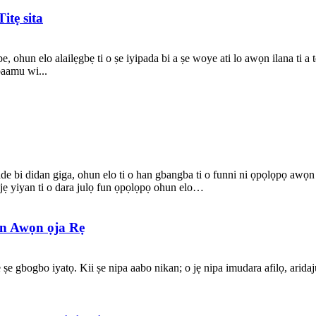
itẹ sita
be, ohun elo alailẹgbẹ ti o ṣe iyipada bi a ṣe woye ati lo awọn ilana ti a 
 baamu wi...
jade bi didan giga, ohun elo ti o han gbangba ti o funni ni ọpọlọpọ awọ
 o jẹ yiyan ti o dara julọ fun ọpọlọpọ ohun elo…
fun Awọn ọja Rẹ
le ṣe gbogbo iyatọ. Kii ṣe nipa aabo nikan; o jẹ nipa imudara afilọ, arida