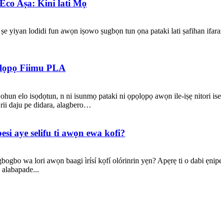
 Eco Aṣa: Kini lati Mọ
ii ṣe yiyan lodidi fun awọn iṣowo ṣugbọn tun ọna pataki lati ṣafihan ifa
elọpọ Fiimu PLA
ohun elo isọdọtun, n ni isunmọ pataki ni ọpọlọpọ awọn ile-iṣẹ nitori is
 rii daju pe didara, alagbero…
esi aye selifu ti awọn ewa kofi?
gbogbo wa lori awọn baagi ìrísí kọfí olórinrin yẹn? Apẹrẹ ti o dabi ẹnipe
n alabapade...