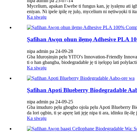
nipa admin pa 25-07-14
Mycelium, apakan Ewebe ti fungus kan, jẹ iyalẹnu ati igb
eniyan. Ni ipele ipilẹ rẹ julọ, mycelium ni nẹtiwọọki ti i
Ka siwaju
Ṣafihan Awọn ohun ilẹmọ Adhesive PLA 
nipa admin pa 24-09-28
Gba Iduroṣinṣin pẹlu YITO's Innovation-Friendly Innov
ti o han gbangba, biodegradable jẹ ti iṣelọpọ lati polyla
Ka siwaju
Ṣafihan Apoti Blueberry Biodegradable Aa
nipa admin pa 24-09-25
Gba imuduro pẹlu gbogbo ojola pẹlu Apoti Blueberry Biode
da lori ọgbin, ti ṣe apẹrẹ lati jẹjẹ nipa ti ara, idinku ilẹ-il
Ka siwaju