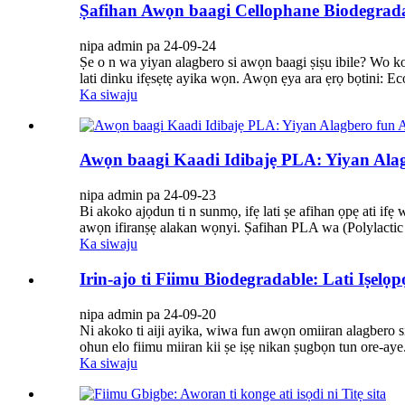
Ṣafihan Awọn baagi Cellophane Biodegrad
nipa admin pa 24-09-24
Ṣe o n wa yiyan alagbero si awọn baagi ṣiṣu ibile? Wo 
lati dinku ifẹsẹtẹ ayika wọn. Awọn ẹya ara ẹrọ bọtini: Ec
Ka siwaju
Awọn baagi Kaadi Idibajẹ PLA: Yiyan Ala
nipa admin pa 24-09-23
Bi akoko ajọdun ti n sunmọ, ifẹ lati ṣe afihan ọpẹ ati ifẹ
awọn ifiranṣẹ alakan wọnyi. Ṣafihan PLA wa (Polylactic
Ka siwaju
Irin-ajo ti Fiimu Biodegradable: Lati Iṣelọpọ
nipa admin pa 24-09-20
Ni akoko ti aiji ayika, wiwa fun awọn omiiran alagbero si
ohun elo fiimu miiran kii ṣe iṣẹ nikan ṣugbọn tun ore-aye. 
Ka siwaju