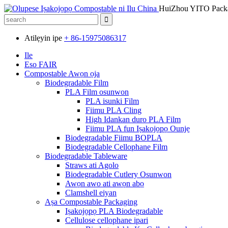
HuiZhou YITO Packa
Atilẹyin ipe
+ 86-15975086317
Ile
Eso FAIR
Compostable Awọn ọja
Biodegradable Film
PLA Film osunwon
PLA isunki Film
Fiimu PLA Cling
High Idankan duro PLA Film
Fiimu PLA fun Iṣakojọpọ Ounjẹ
Biodegradable Fiimu BOPLA
Biodegradable Cellophane Film
Biodegradable Tableware
Straws ati Agolo
Biodegradable Cutlery Osunwon
Awọn awo ati awọn abọ
Clamshell eiyan
Aṣa Compostable Packaging
Iṣakojọpọ PLA Biodegradable
Cellulose cellophane ipari