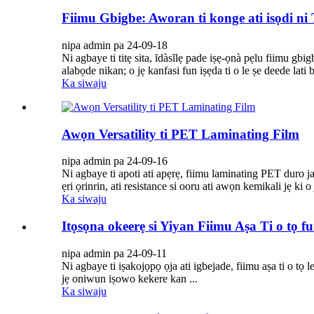
Fiimu Gbigbe: Aworan ti konge ati isọdi ni T
nipa admin pa 24-09-18
Ni agbaye ti titẹ sita, ĭdàsĭlẹ pade iṣẹ-ọnà pẹlu fiimu gbig
alabọde nikan; o jẹ kanfasi fun iṣẹda ti o le ṣe deede lati
Ka siwaju
Awọn Versatility ti PET Laminating Film
nipa admin pa 24-09-16
Ni agbaye ti apoti ati apẹrẹ, fiimu laminating PET duro 
ẹri ọrinrin, ati resistance si ooru ati awọn kemikali jẹ ki
Ka siwaju
Itọsọna okeerẹ si Yiyan Fiimu Aṣa Ti o tọ 
nipa admin pa 24-09-11
Ni agbaye ti iṣakojọpọ ọja ati igbejade, fiimu aṣa ti o tọ 
jẹ oniwun iṣowo kekere kan ...
Ka siwaju