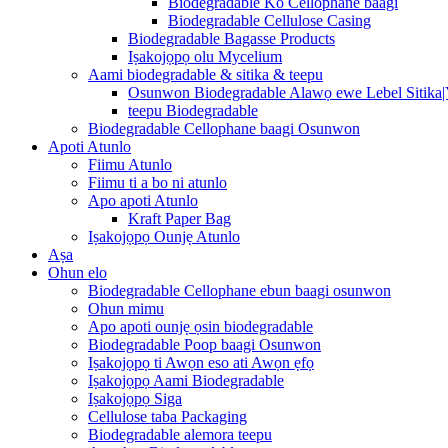
Biodegradable Ko Cellophane baagi
Biodegradable Cellulose Casing
Biodegradable Bagasse Products
Iṣakojọpọ olu Mycelium
Aami biodegradable & sitika & teepu
Osunwon Biodegradable Alawọ ewe Lebel Sitika
teepu Biodegradable
Biodegradable Cellophane baagi Osunwon
Apoti Atunlo
Fiimu Atunlo
Fiimu ti a bo ni atunlo
Apo apoti Atunlo
Kraft Paper Bag
Iṣakojọpọ Ounjẹ Atunlo
Aṣa
Ohun elo
Biodegradable Cellophane ebun baagi osunwon
Ohun mimu
Apo apoti ounjẹ ọsin biodegradable
Biodegradable Poop baagi Osunwon
Iṣakojọpọ ti Awọn eso ati Awọn ẹfọ
Iṣakojọpọ Aami Biodegradable
Iṣakojọpọ Siga
Cellulose taba Packaging
Biodegradable alemora teepu