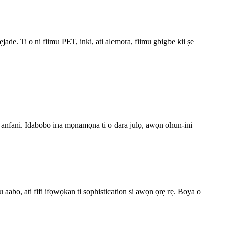
tẹjade. Ti o ni fiimu PET, inki, ati alemora, fiimu gbigbe kii ṣe
n anfani. Idabobo ina mọnamọna ti o dara julọ, awọn ohun-ini
ju aabo, ati fifi ifọwọkan ti sophistication si awọn ọrẹ rẹ. Boya o