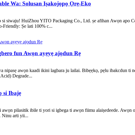
able Wa: Solusan Iṣakojọpọ Ọrẹ-Eko
ko si siwaju! HuiZhou YITO Packaging Co., Ltd. ṣe afihan Awọn apo C
o-Friendly: Ṣe lati 100% c...
gbero fun Awọn ayẹyẹ ajọdun Rẹ
 wa nipasẹ awọn kaadi ikini lagbara ju lailai. Bibẹẹkọ, pẹlu ibakcdun ti 
 Acid) Degrade...
 si Ibajẹ
 awọn pilasitik ibile ti yori si igbega ti awọn fiimu alaiṣedeede. Awọn o
Ninu arti yii...