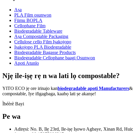
Aṣa
PLA Film osunwon
Fiimu BOPLA
Cellophane Film
Biodegradable Tableware
Aṣa Compostable Packaging
Cellulose cello Film Iṣakojọpọ
Iṣakojọpọ PLA Biodegradable
Biodegradable Bagasse Products
Biodegradable Cellophane baagi Osunwon
Apoti Atunlo
Njẹ ile-iṣẹ rẹ n wa lati lọ compostable?
YITO ECO jẹ ore irinajo kan
biodegradable apoti Manufacturers
& 
compostable, Iye ifigagbaga, kaabọ lati ṣe akanṣe!
Ìbéèrè Bayi
Pe wa
Adirẹsi: No. B, Ilẹ 23rd, Ile-iṣẹ Iṣowo Agbaye, Xinan Rd, H