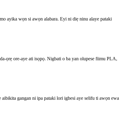
ramo ayika wọn si awọn alabara. Eyi ni diẹ ninu alaye pataki
eda-ọrẹ ore-aye ati isọpọ. Nigbati o ba yan olupese fiimu PLA,
 aibikita gangan ni ipa pataki lori igbesi aye selifu ti awọn ewa