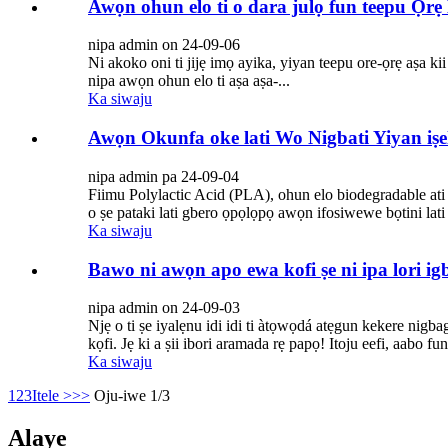
Awọn ohun elo ti o dara julọ fun teepu Ọrẹ
nipa admin on 24-09-06
Ni akoko oni ti jijẹ imọ ayika, yiyan teepu ore-ọrẹ aṣa k
nipa awọn ohun elo ti aṣa aṣa-...
Ka siwaju
Awọn Okunfa oke lati Wo Nigbati Yiyan iṣ
nipa admin pa 24-09-04
Fiimu Polylactic Acid (PLA), ohun elo biodegradable ati 
o ṣe pataki lati gbero ọpọlọpọ awọn ifosiwewe bọtini lati
Ka siwaju
Bawo ni awọn apo ewa kofi ṣe ni ipa lori igb
nipa admin on 24-09-03
Njẹ o ti ṣe iyalẹnu idi idi ti àtọwọdá atẹgun kekere nigba
kọfi. Jẹ ki a ṣii ibori aramada rẹ papọ! Itoju eefi, aabo fu
Ka siwaju
1
2
3
Itele >
>>
Oju-iwe 1/3
Alaye