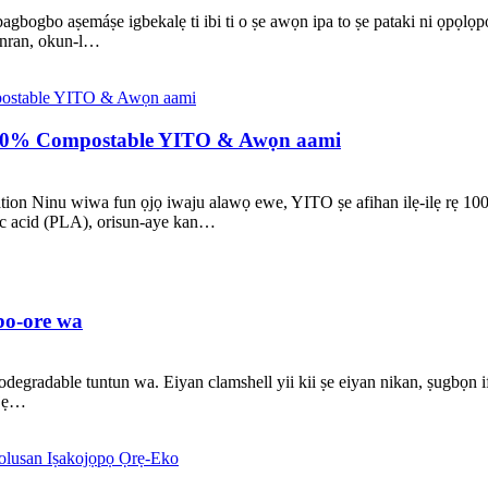
agbogbo aṣemáṣe igbekalẹ ti ibi ti o ṣe awọn ipa to ṣe pataki ni ọpọlọp
tanran, okun-l…
100% Compostable YITO & Awọn aami
ation Ninu wiwa fun ọjọ iwaju alawọ ewe, YITO ṣe afihan ilẹ-ilẹ rẹ
ctic acid (PLA), orisun-aye kan…
bo-ore wa
gradable tuntun wa. Eiyan clamshell yii kii ṣe eiyan nikan, ṣugbọn if
ẹ jẹ…